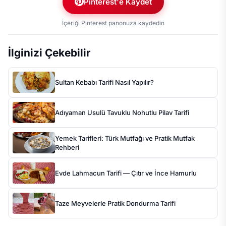
Pinterest'e Kaydet
İçeriği Pinterest panonuza kaydedin
İlginizi Çekebilir
Sultan Kebabı Tarifi Nasıl Yapılır?
Adıyaman Usulü Tavuklu Nohutlu Pilav Tarifi
Yemek Tarifleri: Türk Mutfağı ve Pratik Mutfak
Rehberi
Evde Lahmacun Tarifi — Çıtır ve İnce Hamurlu
Taze Meyvelerle Pratik Dondurma Tarifi