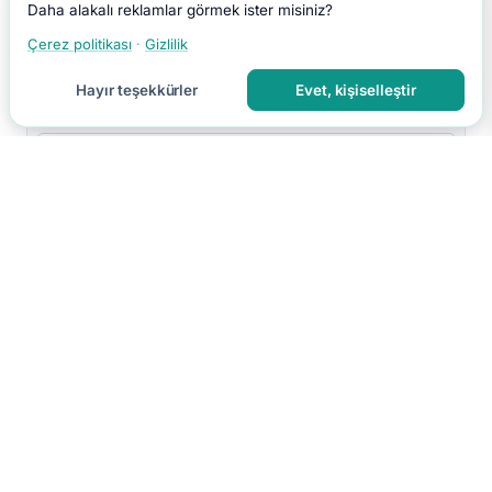
Daha alakalı reklamlar görmek ister misiniz?
Çerez politikası
·
Gizlilik
Hayır teşekkürler
Evet, kişiselleştir
Yorumu Gönder
Yorumun moderasyon sonrası yayınlanır.
Hakkımızda
İletişim
Gizlilik
Kullanım Koşulları
Çerez Tercihleri
Site Haritası
RSS