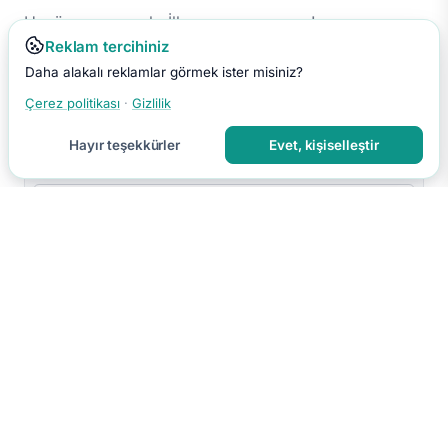
Henüz yorum yok. İlk yorumu sen yap!
Reklam tercihiniz
Daha alakalı reklamlar görmek ister misiniz?
Çerez politikası
·
Gizlilik
Hayır teşekkürler
Evet, kişiselleştir
Yorumu Gönder
Yorumun moderasyon sonrası yayınlanır.