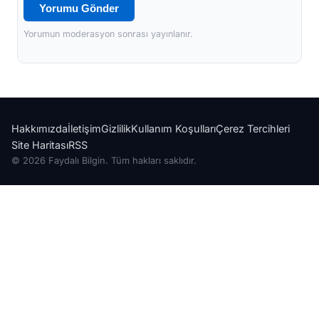
Yorumu Gönder
Yorumun moderasyon sonrası yayınlanır.
Hakkımızda
İletişim
Gizlilik
Kullanım Koşulları
Çerez Tercihleri
Site Haritası
RSS
© 2026 Faydalı Bilgin. Tüm hakları saklıdır.