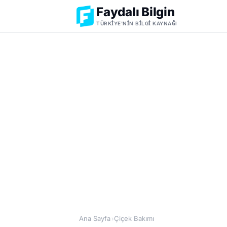
Faydalı Bilgin
TÜRKIYE'NIN BILGI KAYNAĞI
Ana Sayfa
Çiçek Bakımı
›