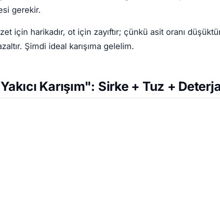
i gerekir.
et için harikadır, ot için zayıftır; çünkü asit oranı düşüktü
azaltır. Şimdi ideal karışıma gelelim.
"Yakıcı Karışım": Sirke + Tuz + Deterj