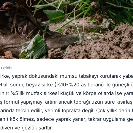
saklıdır
irke, yaprak dokusundaki mumsu tabakayı kurutarak yaban
etkili sonuç beyaz sirke (%10-%20 asit oranı) ile güneşli 
ınır; %5'lik mutfak sirkesi küçük ve körpe otlarda işe yara
ş formül yapışmayı artırır ancak toprağı uzun süre kısırlaş
arında tercih edilir, verimli toprakta değil. Çok yıllık derin
keni) kök ölmez, sadece yaprak yanar; tekrar uygulama gere
diven ve gözlük şarttır.