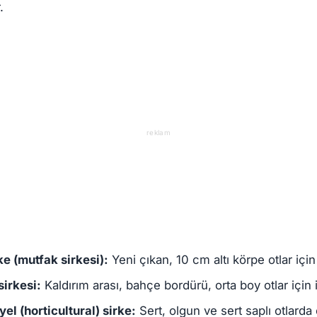
.
reklam
e (mutfak sirkesi):
Yeni çıkan, 10 cm altı körpe otlar içi
sirkesi:
Kaldırım arası, bahçe bordürü, orta boy otlar için 
l (horticultural) sirke:
Sert, olgun ve sert saplı otlarda 