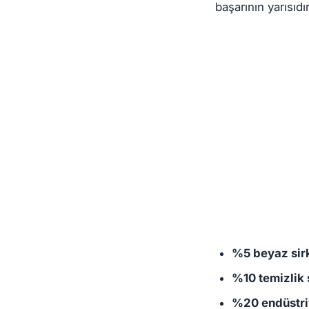
başarının yarısıdır
%5 beyaz sirk
%10 temizlik 
%20 endüstriye