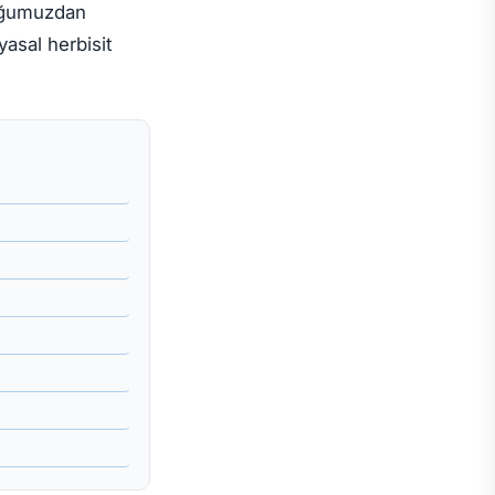
luğumuzdan
yasal herbisit