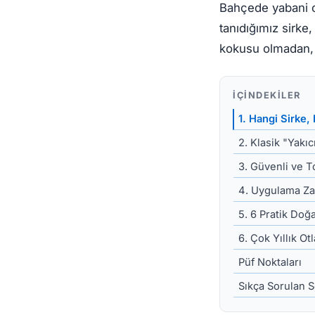
Bahçede yabani o
tanıdığımız sirke,
kokusu olmadan,
İÇINDEKILER
1. Hangi Sirke,
2. Klasik "Yakı
3. Güvenli ve T
4. Uygulama Za
5. 6 Pratik Doğa
6. Çok Yıllık Otl
Püf Noktaları
Sıkça Sorulan S