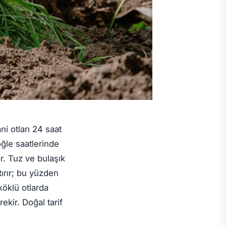
i otları 24 saat
öğle saatlerinde
r. Tuz ve bulaşık
tırır; bu yüzden
 köklü otlarda
kir. Doğal tarif