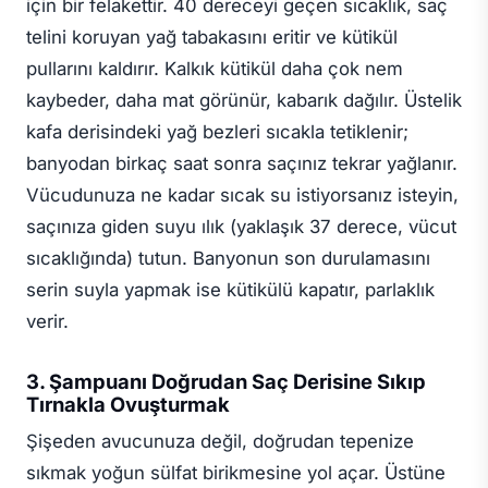
için bir felakettir. 40 dereceyi geçen sıcaklık, saç
telini koruyan yağ tabakasını eritir ve kütikül
pullarını kaldırır. Kalkık kütikül daha çok nem
kaybeder, daha mat görünür, kabarık dağılır. Üstelik
kafa derisindeki yağ bezleri sıcakla tetiklenir;
banyodan birkaç saat sonra saçınız tekrar yağlanır.
Vücudunuza ne kadar sıcak su istiyorsanız isteyin,
saçınıza giden suyu ılık (yaklaşık 37 derece, vücut
sıcaklığında) tutun. Banyonun son durulamasını
serin suyla yapmak ise kütikülü kapatır, parlaklık
verir.
3. Şampuanı Doğrudan Saç Derisine Sıkıp
Tırnakla Ovuşturmak
Şişeden avucunuza değil, doğrudan tepenize
sıkmak yoğun sülfat birikmesine yol açar. Üstüne