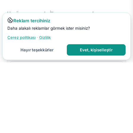
Henüz yorum yok. İlk yorumu sen yap!
Reklam tercihiniz
Daha alakalı reklamlar görmek ister misiniz?
Çerez politikası
·
Gizlilik
Hayır teşekkürler
Evet, kişiselleştir
Yorumu Gönder
Yorumun moderasyon sonrası yayınlanır.