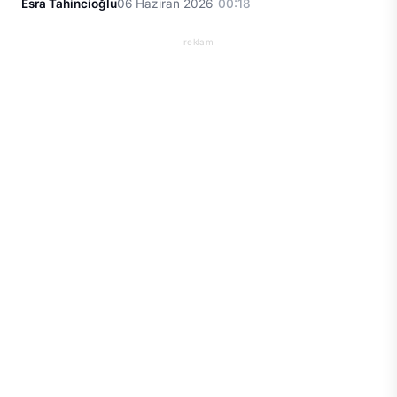
Esra Tahincioğlu
06 Haziran 2026
00:18
reklam