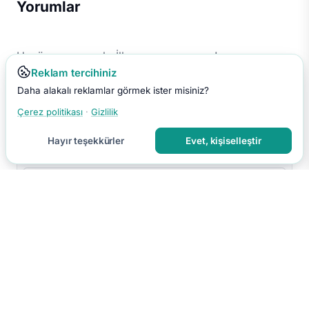
Yorumlar
Henüz yorum yok. İlk yorumu sen yap!
Reklam tercihiniz
Daha alakalı reklamlar görmek ister misiniz?
Çerez politikası
·
Gizlilik
Hayır teşekkürler
Evet, kişiselleştir
Yorumu Gönder
Yorumun moderasyon sonrası yayınlanır.