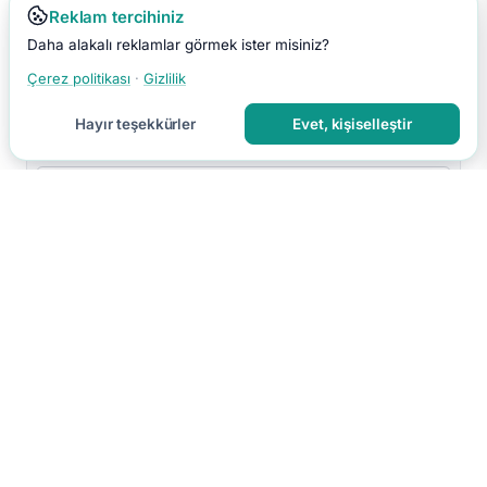
Reklam tercihiniz
Daha alakalı reklamlar görmek ister misiniz?
Çerez politikası
·
Gizlilik
Hayır teşekkürler
Evet, kişiselleştir
Yorumu Gönder
Yorumun moderasyon sonrası yayınlanır.
Hakkımızda
İletişim
Gizlilik
Kullanım Koşulları
Çerez Tercihleri