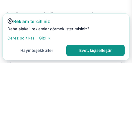
Henüz yorum yok. İlk yorumu sen yap!
Reklam tercihiniz
Daha alakalı reklamlar görmek ister misiniz?
Çerez politikası
·
Gizlilik
Hayır teşekkürler
Evet, kişiselleştir
Yorumu Gönder
Yorumun moderasyon sonrası yayınlanır.