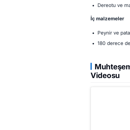
Dereotu ve m
İç malzemeler
Peynir ve patat
180 derece de
Muhteşem 
Videosu