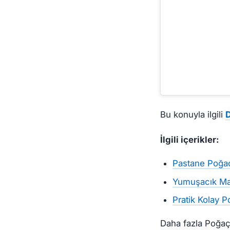
Bu konuyla ilgili
D
İlgili içerikler:
Pastane Poğaça
Yumuşacık Maya
Pratik Kolay P
Daha fazla Poğaça 