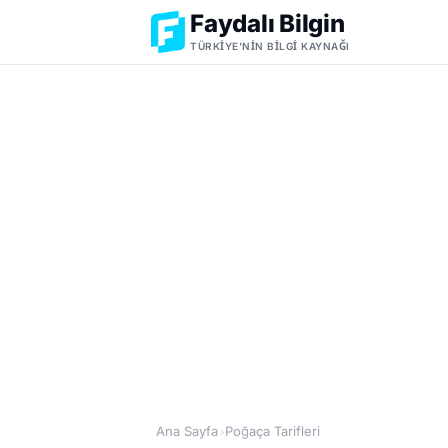
Faydalı Bilgin
TÜRKIYE'NIN BILGI KAYNAĞI
Ana Sayfa
Poğaça Tarifleri
›