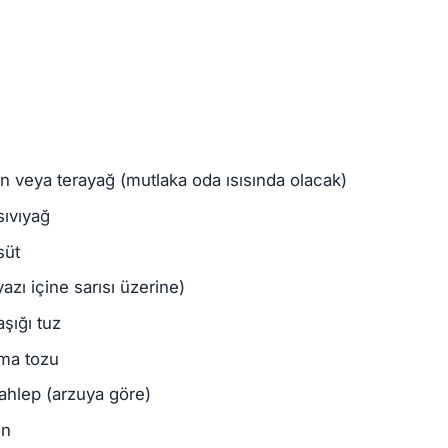
n veya terayağ (mutlaka oda ısısında olacak)
sıvıyağ
süt
azı içine sarısı üzerine)
şığı tuz
tma tozu
ahlep (arzuya göre)
un