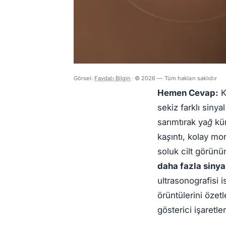
Görsel:
Faydalı Bilgin
·
© 2026 — Tüm hakları saklıdır
Hemen Cevap:
K
sekiz farklı sinyal
sarımtırak yağ k
kaşıntı
,
kolay mo
soluk cilt görün
daha fazla sinyal
ultrasonografisi i
örüntülerini özetl
gösterici işaretler