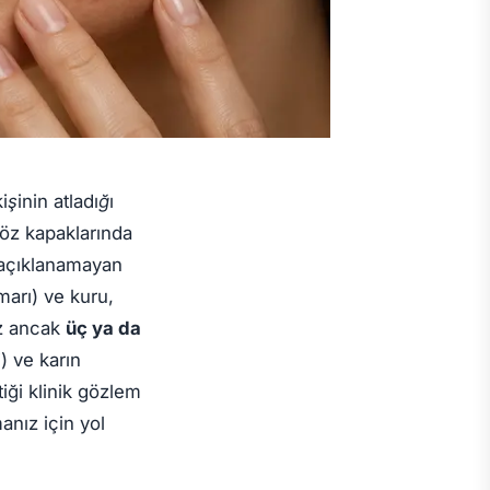
işinin atladığı
öz kapaklarında
açıklanamayan
marı)
ve
kuru,
ez ancak
üç ya da
) ve karın
tiği klinik gözlem
nız için yol