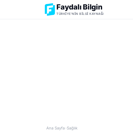
Faydalı Bilgin
TÜRKIYE'NIN BILGI KAYNAĞI
Ana Sayfa
Sağlık
›