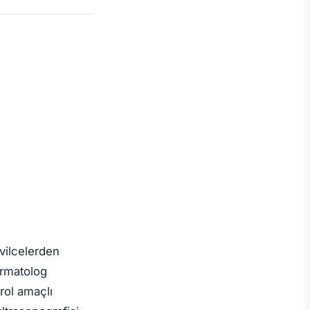
ivilcelerden
ermatolog
trol amaçlı