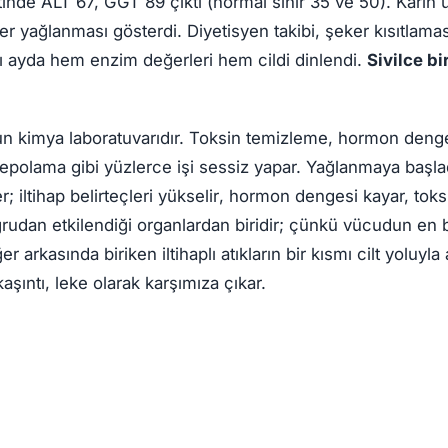
stinde
ALT 67, GGT 89
çıktı (normal sınır 35 ve 50). Karın 
er yağlanması gösterdi. Diyetisyen takibi, şeker kısıtlama
ı ayda hem enzim değerleri hem cildi dinlendi.
Sivilce b
n kimya laboratuvarıdır. Toksin temizleme, hormon deng
depolama gibi yüzlerce işi sessiz yapar. Yağlanmaya başla
er;
iltihap belirteçleri yükselir
, hormon dengesi kayar, toksin
rudan etkilendiği organlardan biridir; çünkü vücudun en b
r arkasında biriken iltihaplı atıkların bir kısmı cilt yoluyla 
aşıntı, leke olarak karşımıza çıkar.