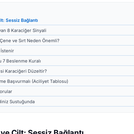
lt: Sessiz Bağlantı
yan 8 Karaciğer Sinyali
: Çene ve Sırt Neden Önemli?
İstenir
u 7 Beslenme Kuralı
si Karaciğeri Düzeltir?
e Başvurmalı (Aciliyet Tablosu)
orular
diniz Sustuğunda
ve Cilt: Sessiz Bağlantı