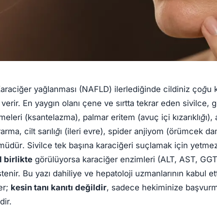
araciğer yağlanması (NAFLD) ilerlediğinde cildiniz
çoğu k
verir. En yaygın olanı
çene ve sırtta tekrar eden sivilce
,
g
ümeleri (ksantelazma)
,
palmar eritem (avuç içi kızarıklığı)
,
rarma
,
cilt sarılığı (ileri evre)
,
spider anjiyom (örümcek da
ümüdür
. Sivilce tek başına karaciğeri suçlamak için yetm
 birlikte
görülüyorsa karaciğer enzimleri (ALT, AST, GGT
stenir. Bu yazı dahiliye ve hepatoloji uzmanlarının kabul et
er;
kesin tanı kanıtı değildir
, sadece hekiminize başvurma
dir.