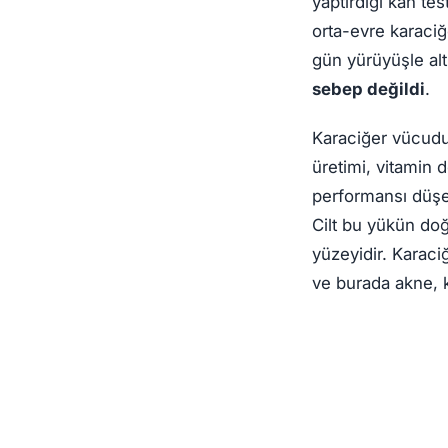
yaptırdığı kan te
orta-evre karaciğ
gün yürüyüşle alt
sebep değildi
.
Karaciğer vücudu
üretimi, vitamin 
performansı düş
Cilt bu yükün doğ
yüzeyidir. Karaciğe
ve burada akne, k