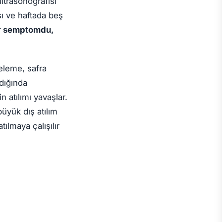
ultrasonografisi
sı ve haftada beş
ir semptomdu,
eleme, safra
dığında
 atılımı yavaşlar.
üyük dış atılım
atılmaya çalışılır