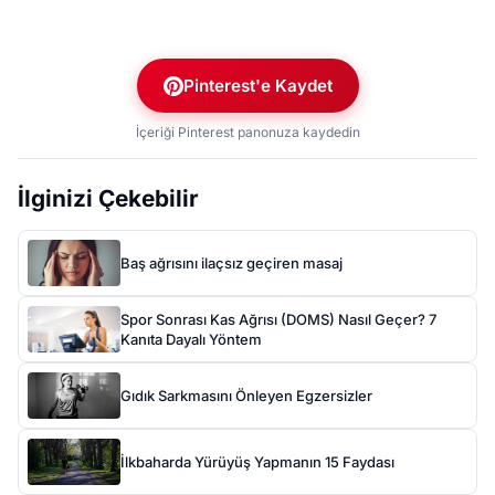
Pinterest'e Kaydet
İçeriği Pinterest panonuza kaydedin
İlginizi Çekebilir
Baş ağrısını ilaçsız geçiren masaj
Spor Sonrası Kas Ağrısı (DOMS) Nasıl Geçer? 7
Kanıta Dayalı Yöntem
Gıdık Sarkmasını Önleyen Egzersizler
İlkbaharda Yürüyüş Yapmanın 15 Faydası