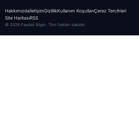
Hakkımızda
İletişim
Gizlilik
Kullanım Koşulları
Çerez Tercihleri
Site Haritası
RSS
© 2026 Faydalı Bilgin. Tüm hakları saklıdır.