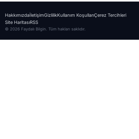
Hakkımızda
İletişim
Gizlilik
Kullanım Koşulları
Çerez Tercihleri
Site Haritası
RSS
© 2026 Faydalı Bilgin. Tüm hakları saklıdır.