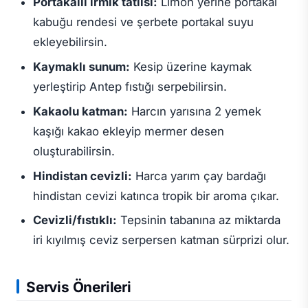
Portakallı irmik tatlısı:
Limon yerine portakal
kabuğu rendesi ve şerbete portakal suyu
ekleyebilirsin.
Kaymaklı sunum:
Kesip üzerine kaymak
yerleştirip Antep fıstığı serpebilirsin.
Kakaolu katman:
Harcın yarısına 2 yemek
kaşığı kakao ekleyip mermer desen
oluşturabilirsin.
Hindistan cevizli:
Harca yarım çay bardağı
hindistan cevizi katınca tropik bir aroma çıkar.
Cevizli/fıstıklı:
Tepsinin tabanına az miktarda
iri kıyılmış ceviz serpersen katman sürprizi olur.
Servis Önerileri