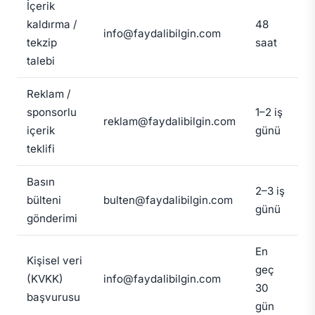
İçerik
kaldırma /
48
info@faydalibilgin.com
tekzip
saat
talebi
Reklam /
sponsorlu
1–2 iş
reklam@faydalibilgin.com
içerik
günü
teklifi
Basın
2–3 iş
bülteni
bulten@faydalibilgin.com
günü
gönderimi
En
Kişisel veri
geç
(KVKK)
info@faydalibilgin.com
30
başvurusu
gün