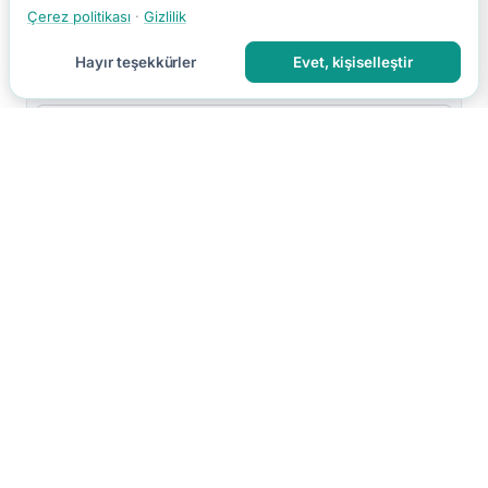
Çerez politikası
·
Gizlilik
Hayır teşekkürler
Evet, kişiselleştir
Yorumu Gönder
Yorumun moderasyon sonrası yayınlanır.
Hakkımızda
İletişim
Gizlilik
Kullanım Koşulları
Çerez Tercihleri
Site Haritası
RSS
© 2026 Faydalı Bilgin. Tüm hakları saklıdır.