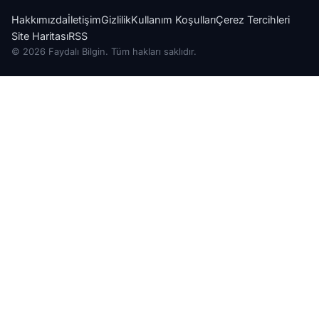
Hakkımızda
İletişim
Gizlilik
Kullanım Koşulları
Çerez Tercihleri
Site Haritası
RSS
© 2026 Faydalı Bilgin. Tüm hakları saklıdır.