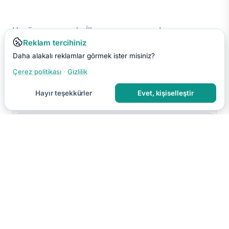
Henüz yorum yok. İlk yorumu sen yap!
Reklam tercihiniz
Daha alakalı reklamlar görmek ister misiniz?
Çerez politikası
·
Gizlilik
Hayır teşekkürler
Evet, kişiselleştir
Yorumu Gönder
Yorumun moderasyon sonrası yayınlanır.