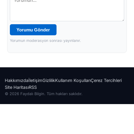
Yorumu Gönder
Yorumun moderasyon sonrası yayınlanır.
Hakkımızda
İletişim
Gizlilik
Kullanım Koşulları
Çerez Tercihleri
Site Haritası
RSS
© 2026 Faydalı Bilgin. Tüm hakları saklıdır.