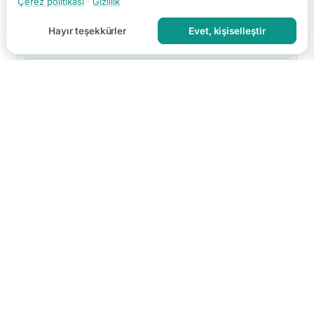
Çerez politikası
·
Gizlilik
Hayır teşekkürler
Evet, kişiselleştir
Yorumu Gönder
Yorumun moderasyon sonrası yayınlanır.
Hakkımızda
İletişim
Gizlilik
Kullanım Koşulları
Çerez Tercihleri
Site Haritası
RSS
© 2026 Faydalı Bilgin. Tüm hakları saklıdır.