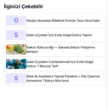
İlginizi Çekebilir
O
Oksijen Bombası Bitkilerle Evinize Taze Hava Katın
S
Solan Çiçekler İçin Evde Doğal Gübre Yapımı
Balkon Bahçeciliği — Saksıda Sebze Yetiştirme
Rehberi
Solan Çiçekleri Canlandırmak İçin Evde Doğal
Gübre: 7 Mucize Tarif
Sirke ile Aspidistra Yaprak Parlatma + Pas Çıkarma:
S
Anneanne 7 Bahçe Mucizesi