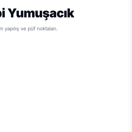
ibi Yumuşacık
 yapılış ve püf noktaları.