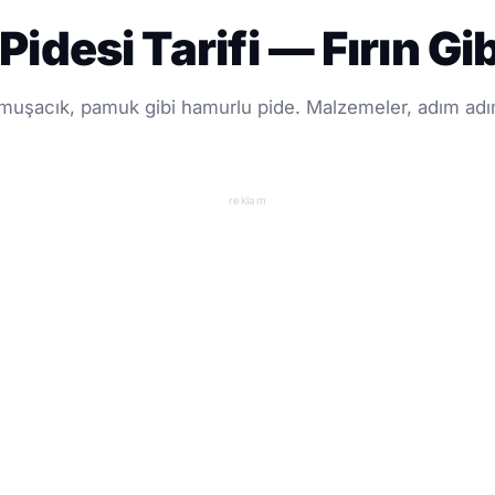
idesi Tarifi — Fırın G
 yumuşacık, pamuk gibi hamurlu pide. Malzemeler, adım adım
reklam