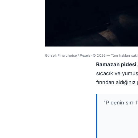
Görsel: Finalchoice / Pexels
·
© 2026 — Tüm hakları saklı
Ramazan pidesi
sıcacık ve yumuşa
fırından aldığını
"Pidenin sırrı 