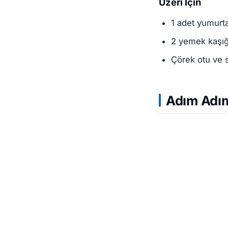
Üzeri İçin
1 adet yumurta
2 yemek kaşığ
Çörek otu ve
Adım Adım