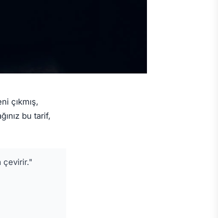
eni çıkmış,
ınız bu tarif,
 çevirir."