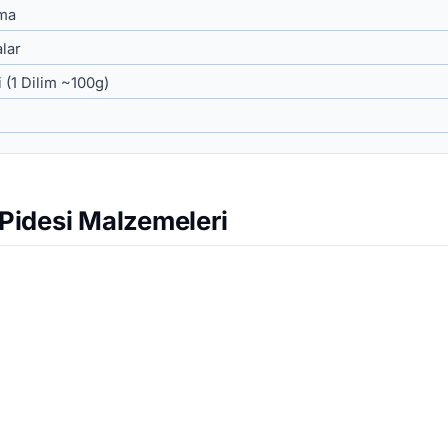
tma
alar
 (1 Dilim ~100g)
idesi Malzemeleri