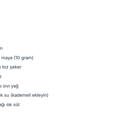
un
t maya (10 gram)
ı toz şeker
z
 sıvı yağ
lık su (kademeli ekleyin)
ı ılık süt