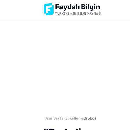
Faydalı Bilgin
TÜRKIYE'NIN BILGI KAYNAĞI
Ana Sayfa
Etiketler
#Brokoli
›
›