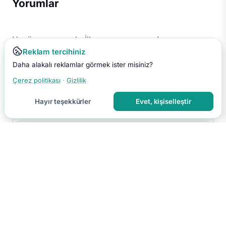
Yorumlar
Henüz yorum yok. İlk yorumu sen yap!
Reklam tercihiniz
Daha alakalı reklamlar görmek ister misiniz?
Çerez politikası
·
Gizlilik
Hayır teşekkürler
Evet, kişiselleştir
Yorumu Gönder
Yorumun moderasyon sonrası yayınlanır.