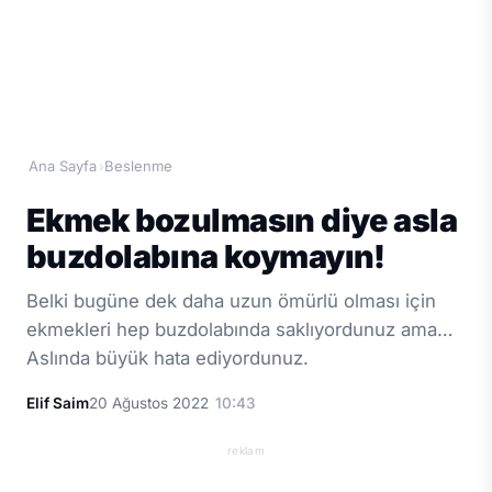
Ana Sayfa
Beslenme
›
Ekmek bozulmasın diye asla
buzdolabına koymayın!
Belki bugüne dek daha uzun ömürlü olması için
ekmekleri hep buzdolabında saklıyordunuz ama…
Aslında büyük hata ediyordunuz.
Elif Saim
20 Ağustos 2022
10:43
reklam