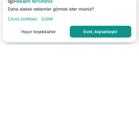
Reklam tercihiniz
Daha alakalı reklamlar görmek ister misiniz?
Çerez politikası
·
Gizlilik
Hayır teşekkürler
Evet, kişiselleştir
Yorumu Gönder
Yorumun moderasyon sonrası yayınlanır.
Hakkımızda
İletişim
Gizlilik
Kullanım Koşulları
Çerez Tercihleri