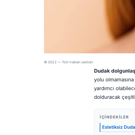
© 2022 — Tüm hakları saklıdır
Dudak dolgunla
yolu olmamasına r
yardımcı olabilec
dolduracak çeşitli
İÇINDEKILER
Estetiksiz Dud