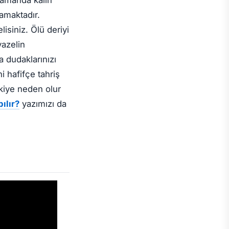
lamaktadır.
lisiniz. Ölü deriyi
vazelin
ya dudaklarınızı
i hafifçe tahriş
kiye neden olur
ılır?
yazımızı da