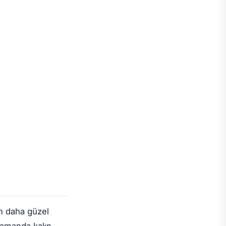
n daha güzel
zamanda kalın