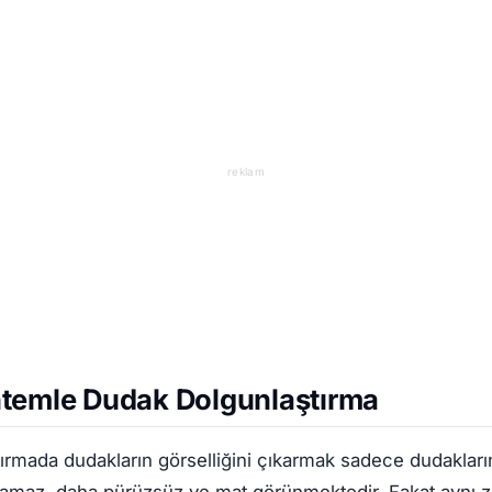
reklam
temle Dudak Dolgunlaştırma
ırmada dudakların görselliğini çıkarmak sadece dudakları
amaz, daha pürüzsüz ve mat görünmektedir. Fakat aynı 