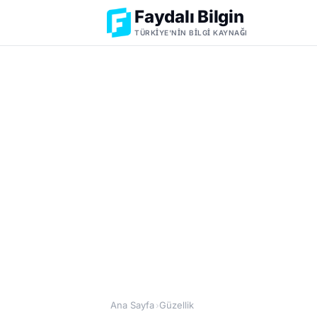
Faydalı Bilgin
TÜRKIYE'NIN BILGI KAYNAĞI
Ana Sayfa
Güzellik
›