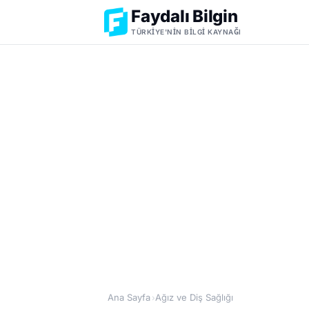
Faydalı Bilgin
TÜRKIYE'NIN BILGI KAYNAĞI
Ana Sayfa
Ağız ve Diş Sağlığı
›