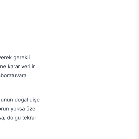
yerek gerekli
e karar verilir.
laboratuvara
lgunun doğal dişe
sorun yoksa özel
sa, dolgu tekrar