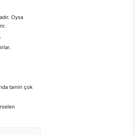
adır. Oysa
ir.
.
rlar.
nda tamiri çok
rselen