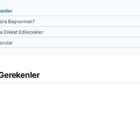
kenler
ora Başvurmalı?
 Dikkat Edilecekler
orular
 Gerekenler