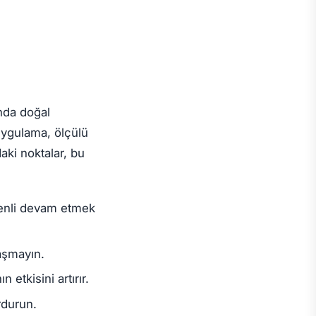
nda doğal
 uygulama, ölçülü
aki noktalar, bu
zenli devam etmek
 aşmayın.
etkisini artırır.
rdurun.