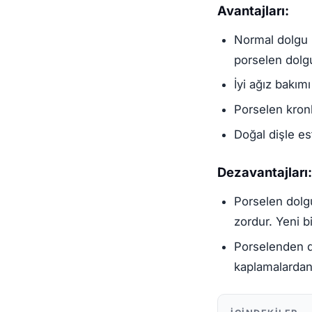
Avantajları:
Normal dolgu m
porselen dolgu 
İyi ağız bakımı
Porselen kronl
Doğal dişle e
Dezavantajları:
Porselen dolg
zordur. Yeni b
Porselenden d
kaplamalardan 