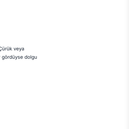
 Çürük veya
ar gördüyse dolgu