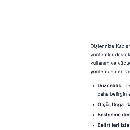
Dişlerinize Kapl
yöntemler destekl
kullanım ve vücud
yöntemden en ver
Düzenlilik:
Te
daha belirgin 
Ölçü:
Doğal da 
Beslenme des
Belirtileri izl