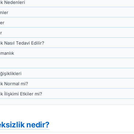
lik Nedenleri
nler
ler
r
ik Nasıl Tedavi Edilir?
şmanlık
işiklikleri
lik Normal mi?
k İlişkimi Etkiler mi?
eksizlik nedir?