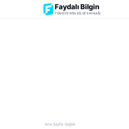
Faydalı Bilgin
TÜRKIYE'NIN BILGI KAYNAĞI
Ana Sayfa
Sağlık
›