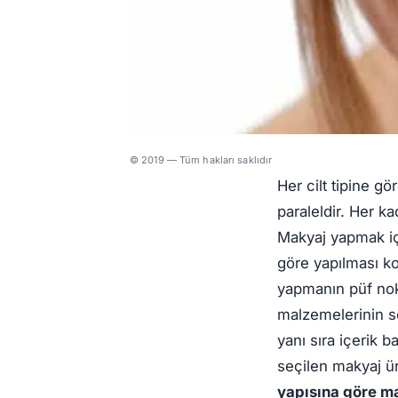
© 2019 — Tüm hakları saklıdır
Her cilt tipine gör
paraleldir. Her ka
Makyaj yapmak içi
göre yapılması ko
yapmanın püf nokta
malzemelerinin s
yanı sıra içerik 
seçilen makyaj ür
yapısına göre ma