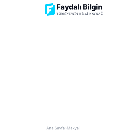
Faydalı Bilgin
TÜRKIYE'NIN BILGI KAYNAĞI
Ana Sayfa
Makyaj
›