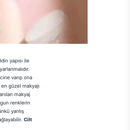
ldin yapısı ile
yarlanmalıdır.
ncine varıp ona
 en güzel makyajı
lanılan makyaj
gun renklerin
ünkü yanlış
ğlayabilir.
Cilt