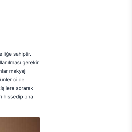
liğe sahiptir.
llanılması gerekir.
mlar makyajı
ünler cilde
işilere sorarak
rı hissedip ona