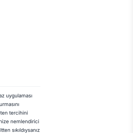
baz uygulaması
urmasını
ten tercihini
nize nemlendirici
tten sıkıldıysanız