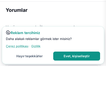
Yorumlar
Henüz yorum yok. İlk yorumu sen yap!
Reklam tercihiniz
Daha alakalı reklamlar görmek ister misiniz?
Çerez politikası
·
Gizlilik
Hayır teşekkürler
Evet, kişiselleştir
Yorumu Gönder
Yorumun moderasyon sonrası yayınlanır.