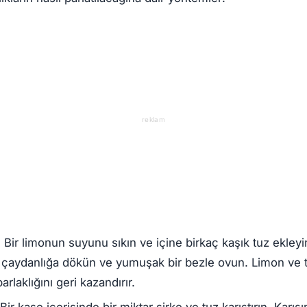
reklam
:
Bir limonun suyunu sıkın ve içine birkaç kaşık tuz ekleyin
çaydanlığa dökün ve yumuşak bir bezle ovun. Limon ve tu
rlaklığını geri kazandırır.
Bir kase içerisinde bir miktar sirke ve tuz karıştırın. Karı