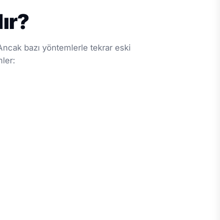
lır?
 Ancak bazı yöntemlerle tekrar eski
mler: