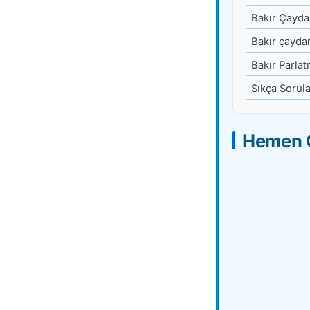
Bakır Çaydan
Bakır çaydan
Bakır Parla
Sıkça Sorul
Hemen 