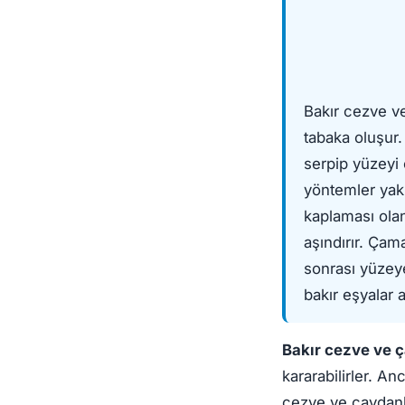
Bakır cezve v
tabaka oluşur.
serpip yüzeyi
yöntemler yakl
kaplaması olan
aşındırır. Çam
sonrası yüzeye
bakır eşyalar a
Bakır cezve ve ç
kararabilirler. An
cezve ve çaydanlı