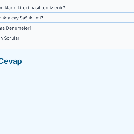
lıkların kireci nasıl temizlenir?
lıkta çay Sağlıklı mi?
tma Denemeleri
an Sorular
Cevap