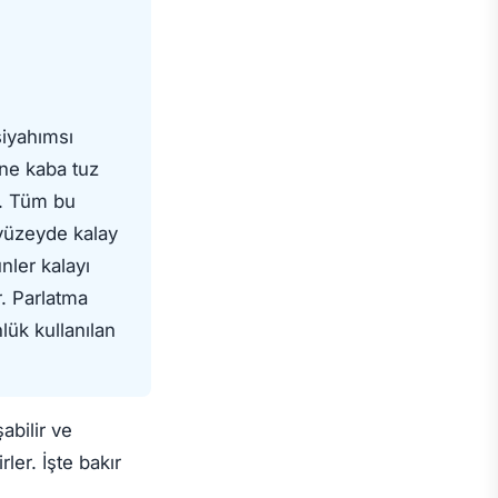
siyahımsı
üne kaba tuz
r. Tüm bu
 yüzeyde kalay
nler kalayı
r. Parlatma
lük kullanılan
abilir ve
ler. İşte bakır