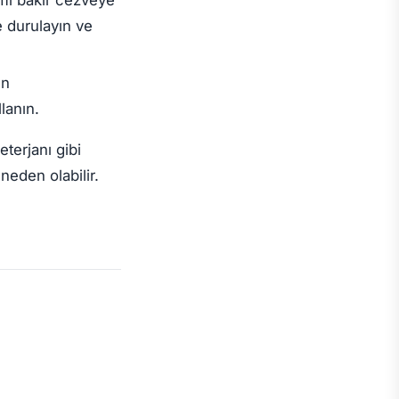
 durulayın ve
ın
lanın.
terjanı gibi
eden olabilir.