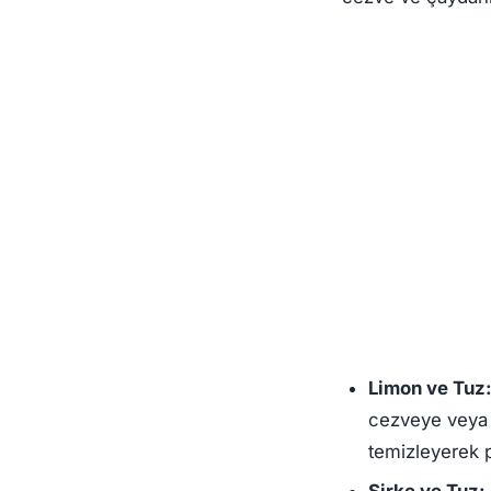
Limon ve Tuz
cezveye veya 
temizleyerek pa
Sirke ve Tuz: