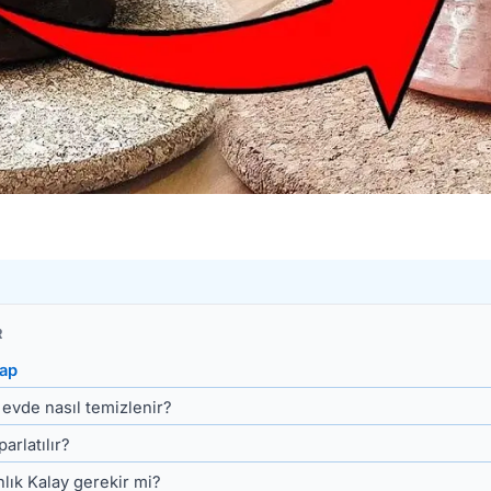
R
ap
 evde nasıl temizlenir?
parlatılır?
lık Kalay gerekir mi?