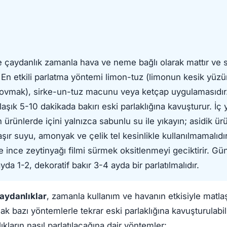
e çaydanlık zamanla hava ve neme bağlı olarak mattır ve 
 En etkili parlatma yöntemi limon-tuz (limonun kesik yüz
 ovmak), sirke-un-tuz macunu veya ketçap uygulamasıdı
aşık 5-10 dakikada bakırı eski parlaklığına kavuşturur. İç
 ürünlerde içini yalnızca sabunlu su ile yıkayın; asidik ürü
aşır suyu, amonyak ve çelik tel kesinlikle kullanılmamalıdı
 ince zeytinyağı filmi sürmek oksitlenmeyi geciktirir. Gün
yda 1-2, dekoratif bakır 3-4 ayda bir parlatılmalıdır.
aydanlıklar
, zamanla kullanım ve havanın etkisiyle matlaş
cak bazı yöntemlerle tekrar eski parlaklığına kavuşturulabilir
kların nasıl parlatılacağına dair yöntemler: