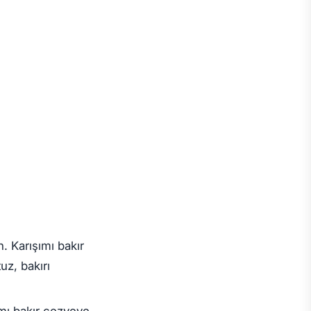
. Karışımı bakır
z, bakırı
şımı bakır cezveye