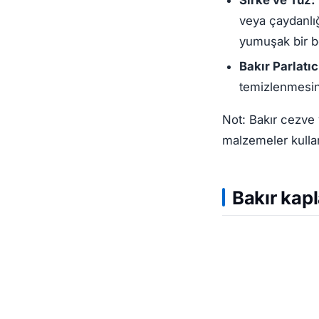
veya çaydanlığ
yumuşak bir b
Bakır Parlatıc
temizlenmesind
Not: Bakır cezve 
malzemeler kulla
Bakır kapl