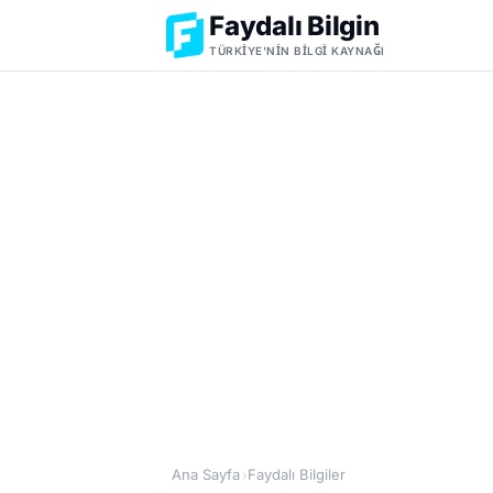
Faydalı Bilgin
TÜRKIYE'NIN BILGI KAYNAĞI
Ana Sayfa
Faydalı Bilgiler
›