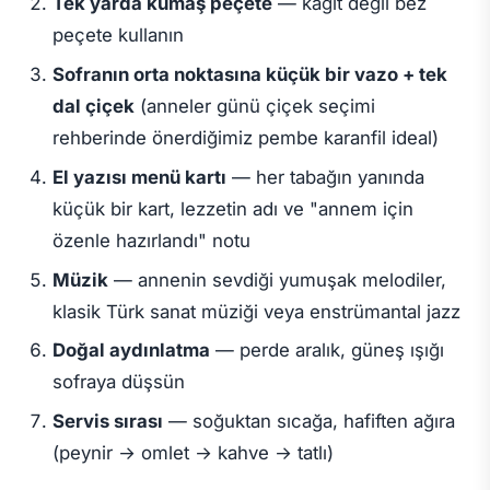
Tek yarda kumaş peçete
— kağıt değil bez
peçete kullanın
Sofranın orta noktasına küçük bir vazo + tek
dal çiçek
(anneler günü çiçek seçimi
rehberinde önerdiğimiz pembe karanfil ideal)
El yazısı menü kartı
— her tabağın yanında
küçük bir kart, lezzetin adı ve "annem için
özenle hazırlandı" notu
Müzik
— annenin sevdiği yumuşak melodiler,
klasik Türk sanat müziği veya enstrümantal jazz
Doğal aydınlatma
— perde aralık, güneş ışığı
sofraya düşsün
Servis sırası
— soğuktan sıcağa, hafiften ağıra
(peynir → omlet → kahve → tatlı)