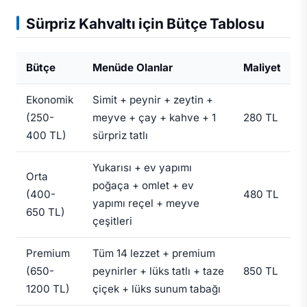
Sürpriz Kahvaltı için Bütçe Tablosu
Bütçe
Menüde Olanlar
Maliyet
Ekonomik
Simit + peynir + zeytin +
(250-
meyve + çay + kahve + 1
280 TL
400 TL)
sürpriz tatlı
Yukarısı + ev yapımı
Orta
poğaça + omlet + ev
(400-
480 TL
yapımı reçel + meyve
650 TL)
çeşitleri
Premium
Tüm 14 lezzet + premium
(650-
peynirler + lüks tatlı + taze
850 TL
1200 TL)
çiçek + lüks sunum tabağı