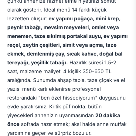
çünkü annenize hizmet etme niyetinizi somut
olarak gösterir. İdeal menü 14 farklı küçük
lezzetten oluşur:
ev yapımı poğaça, mini krep,
peynir tabağı, mevsim meyveleri, omlet veya
menemen, taze sıkılmış portakal suyu, ev yapımı
reçel, zeytin çeşitleri, simit veya açma, taze
ekmek, demlenmiş çay, sıcak kahve, doğal bal-
tereyağı, yeşillik tabağı.
Hazırlık süresi 1.5-2
saat, malzeme maliyeti 4 kişilik 350-650 TL
aralığında. Sunumda ahşap tabla, taze çiçek ve el
yazısı menü kartı eklenirse profesyonel
restorandaki "ben özel hissediyorum" duygusunu
evde yaratırsınız. Kritik püf nokta: bütün
yiyecekleri annenizin uyanmasından
20 dakika
önce
sofrada hazır etmek; aksi halde anne mutfak
yardımına geçer ve sürpriz bozulur.