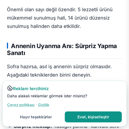
Önemli olan sayı değil özendir. 5 lezzetli ürünü
mükemmel sunulmuş hali, 14 ürünü düzensiz
sunulmuş halinden daha etkilidir.
Annenin Uyanma Anı: Sürpriz Yapma
Sanatı
Sofra hazırsa, asıl iş annenin sürpriz olmasıdır.
Aşağıdaki tekniklerden birini deneyin.
Reklam tercihiniz
Müzikli uyandırma:
Anne uyanırken yumuşak
Daha alakalı reklamlar görmek ister misiniz?
bir melodi başlar
Çerez politikası
·
Gizlilik
Çiçek odasıyla giriş:
Yatak odasına önce çiçek
getirin, anne uyanır
Hayır teşekkürler
Evet, kişiselleştir
Sürpriz mektup:
Yastığın yanına "kahvaltı seni