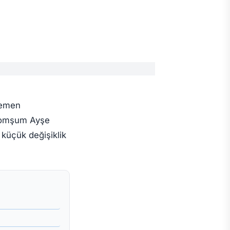
yemen
. Komşum Ayşe
 küçük değişiklik