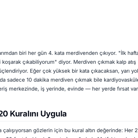
arımdan biri her gün 4. kata merdivenden çıkıyor. "İlk haf
 koşarak çıkabiliyorum" diyor. Merdiven çıkmak kalp atış hı
üçlendiriyor. Eğer çok yüksek bir kata çıkacaksan, yarı y
tada sadece 10 dakika merdiven çıkmak bile kardiyovasküle
şveriş merkezinde, iş yerinde, evinde — her yerde fırsat var
20 Kuralını Uygula
a çalışıyorsan gözlerin için bu kural altın değerinde: Her 2