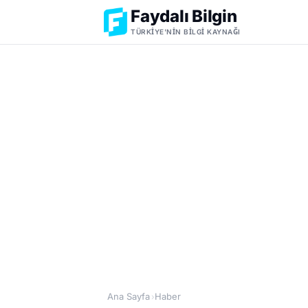
Faydalı Bilgin
TÜRKIYE'NIN BILGI KAYNAĞI
Ana Sayfa
Haber
›