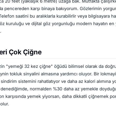
a 20 feet (yaklaşık 6 metre) uzağa bak. Mutfakta çalışı
a pencereden karşı binaya bakıyorum. Gözlerimin yorgun
elefon saatini bu aralıklarla kurabilirlir veya bilgisayara ha
Göz kuruluğu ve dijital göz yorgunluğu modern hayatın en
.
eri Çok Çiğne
in "yemeği 32 kez çiğne" öğüdü bilimsel olarak da doğru 
in tokluk sinyalini almasına yardımcı oluyor. Bir lokmay
indirim sistemini rahatlatıyor ve daha az kalori alımına y
denediğimde, normalden %30 daha az yemekle doyduğum
yon karşısında yemek yiyorsan, daha dikkatli çiğnemek po
olur.