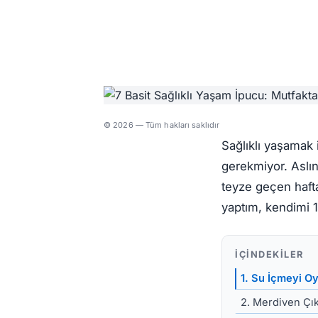
© 2026 — Tüm hakları saklıdır
Sağlıklı yaşamak
gerekmiyor. Aslın
teyze geçen hafta
yaptım, kendimi 10
İÇINDEKILER
1. Su İçmeyi O
2. Merdiven Çı