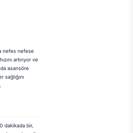
ta nefes nefese
zını artırıyor ve
olda asansöre
r sağlığını
.
0 dakikada bir,