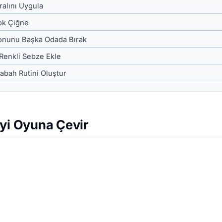
alını Uygula
ok Çiğne
onunu Başka Odada Bırak
Renkli Sebze Ekle
Sabah Rutini Oluştur
eyi Oyuna Çevir