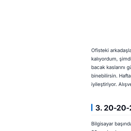
Ofisteki arkadaşl
kalıyordum, şimdi
bacak kaslarını g
binebilirsin. Haf
iyileştiriyor. Alı
3. 20-20-
Bilgisayar başınd