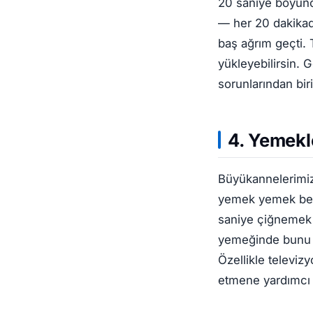
20 saniye boyunc
— her 20 dakikad
baş ağrım geçti. T
yükleyebilirsin. 
sorunlarından biri
4. Yemekl
Büyükannelerimiz
yemek yemek beyn
saniye çiğnemek s
yemeğinde bunu 
Özellikle televiz
etmene yardımcı 