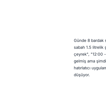
Günde 8 bardak s
sabah 1.5 litrelik
çeyrek", "12:00 -
gelmiş ama şimdi 
hatırlatıcı uygul
düşüyor.