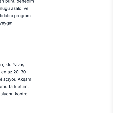
rken bunu denedim
luğu azaldı ve
tırlatıcı program
 yaygın
çıktı. Yavaş
i en az 20-30
ol açıyor. Akşam
u fark ettim.
rsiyonu kontrol