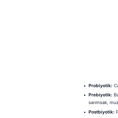
Probiyotik:
Ca
Prebiyotik:
Ba
sarımsak, muz,
Postbiyotik:
P