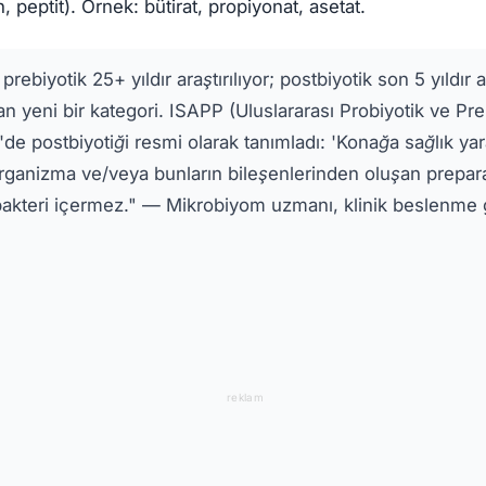
in, peptit). Örnek: bütirat, propiyonat, asetat.
prebiyotik 25+ yıldır araştırılıyor; postbiyotik son 5 yıldır 
n yeni bir kategori. ISAPP (Uluslararası Probiyotik ve Pre
de postbiyotiği resmi olarak tanımladı: 'Konağa sağlık yar
rganizma ve/veya bunların bileşenlerinden oluşan prepara
lı bakteri içermez." — Mikrobiyom uzmanı, klinik beslenme
reklam