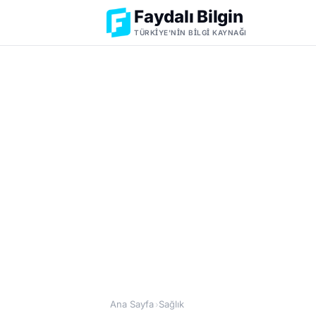
Faydalı Bilgin
TÜRKIYE'NIN BILGI KAYNAĞI
Ana Sayfa
Sağlık
›