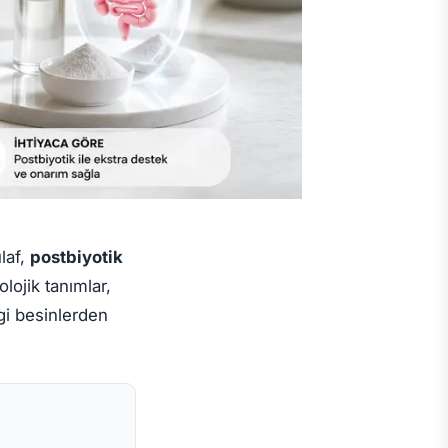
laf,
postbiyotik
lojik tanımlar,
gi besinlerden