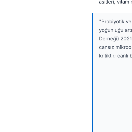
asitleri, vitam
"Probiyotik ve 
yoğunluğu arta
Derneği) 2021'
cansız mikroo
kritiktir; can