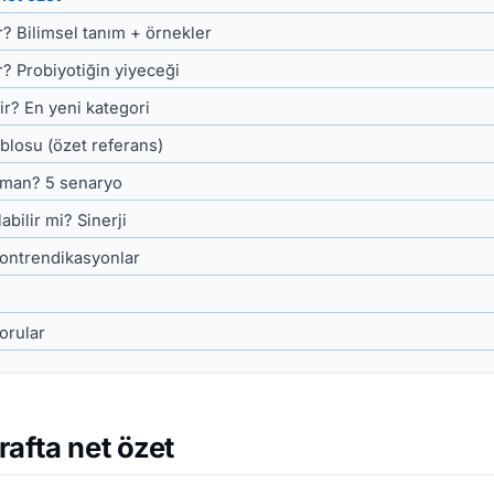
r? Bilimsel tanım + örnekler
r? Probiyotiğin yiyeceği
ir? En yeni kategori
ablosu (özet referans)
aman? 5 senaryo
abilir mi? Sinerji
kontrendikasyonlar
orular
afta net özet