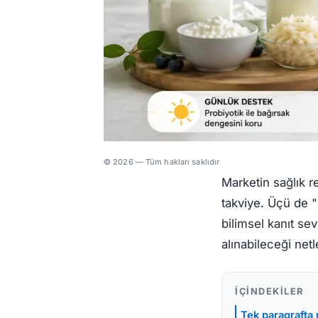
© 2026 — Tüm hakları saklıdır
Marketin sağlık re
takviye. Üçü de "b
bilimsel kanıt se
alınabileceği netl
İÇINDEKILER
Tek paragrafta 