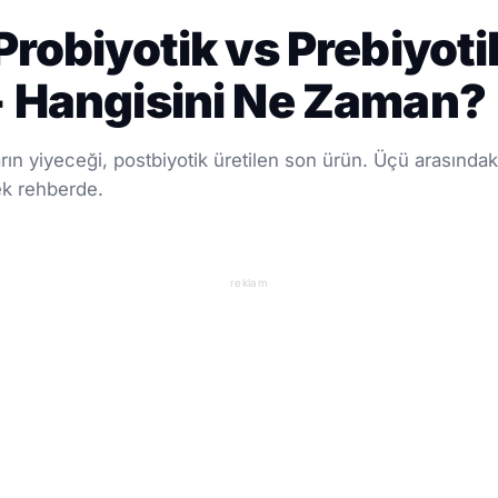
Probiyotik vs Prebiyoti
+ Hangisini Ne Zaman?
arın yiyeceği, postbiyotik üretilen son ürün. Üçü arasındak
ek rehberde.
reklam