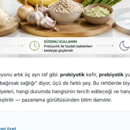
yonu artık üç ayrı raf gibi:
probiyotik
kefir,
prebiyotik
yu
ağırsak sağlığı" diyor, üçü de farklı şey. Bu rehberde biyo
viyeleri, hangi durumda hangisinin tercih edileceği ve han
eştirilir — pazarlama gürültüsünden bilim damıtılır.
net özet