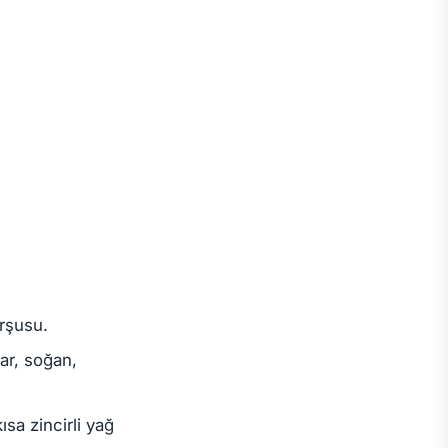
urşusu.
nar, soğan,
ısa zincirli yağ