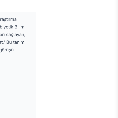
araştırma
biyotik Bilim
arı sağlayan,
t.' Bu tanım
 görüşü